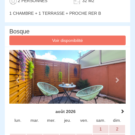
2 PERSONNES
32 M2
1 CHAMBRE
+ 1 TERRASSE + PROCHE RER B
Bosque
Voir disponibilité
Previous
Next
août 2026
lun.
mar.
mer.
jeu.
ven.
sam.
dim.
1
2