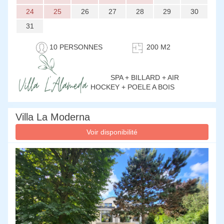
24
25
26
27
28
29
30
31
10 PERSONNES
200 M2
SPA + BILLARD + AIR
HOCKEY + POELE A BOIS
Villa La Moderna
Voir disponibilité
Previous
Next