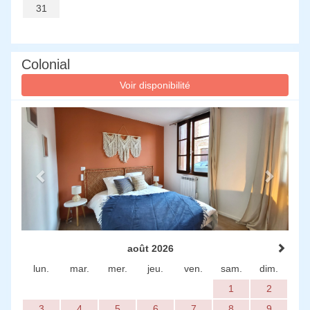
31
Colonial
Voir disponibilité
Previous
Next
août 2026
lun.
mar.
mer.
jeu.
ven.
sam.
dim.
1
2
3
4
5
6
7
8
9