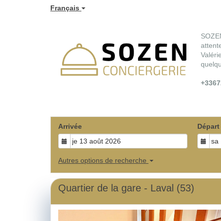
Français
SOZEN 
attent
Valéri
quelqu
+3367
Arrivée
Départ
Autres options de recherche
Quartier de la gare - Laval (53)