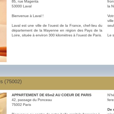
85, rue Magenta
fron
53000 Laval
la 
Bienvenue à Laval !
Votr
vill
Laval est une ville de l'ouest de la France, chef-lieu du
seu
département de la Mayenne en région des Pays de la
Loire, située à environ 300 kilomètres à l'ouest de Paris.
Le s
is (75002)
APPARTEMENT DE 65m2 AU COEUR DE PARIS
N'hé
42, passage du Ponceau
fere
75002 Paris
De 