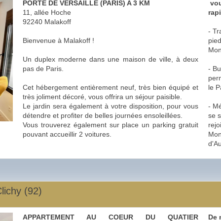
PORTE DE VERSAILLE (PARIS) A 3 KM
vou
11, allée Hoche
rap
92240 Malakoff
- Tr
Bienvenue à Malakoff !
pied
Mon
Un duplex moderne dans une maison de ville, à deux
pas de Paris.
- Bu
per
Cet hébergement entièrement neuf, très bien équipé et
le P
très joliment décoré, vous offrira un séjour paisible.
Le jardin sera également à votre disposition, pour vous
- Mé
détendre et profiter de belles journées ensoleillées.
se 
Vous trouverez également sur place un parking gratuit
rej
pouvant accueillir 2 voitures.
Mon
d'Au
lichy (92)
APPARTEMENT AU COEUR DU QUATIER
De 