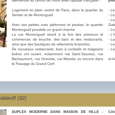
Bienvenue au centre de notre belle capitale française !
pied
Logement en plein centre de Paris, dans le quartier du
- L
Sentier et de Montorgueil.
- L
- L
Avec ses petites rues piétonnes et pavées, le quartier
Gale
Montorgueil possède un grand charme.
- L
La rue Montorgueil réunit à la fois des primeurs et
- L'
commerces de bouche, des bars et des restaurants,
- L
ainsi que des boutiques de vêtements branchés.
- Le
De nouveaux restaurants, bars à cocktails et magasins
- L
bobos ont ouvert, notamment rue Saint-Sauveur, rue
Bachaumont, rue Greneta, rue Mandar ou encore dans
et b
le Passage du Grand Cerf.
alakoff (92)
DUPLEX MODERNE DANS MAISON DE VILLE -
Côt