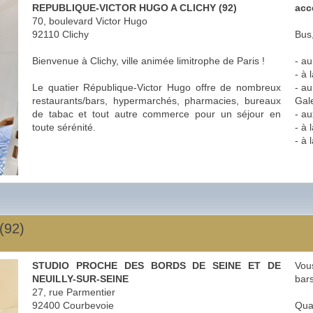
REPUBLIQUE-VICTOR HUGO A CLICHY (92)
acc
70, boulevard Victor Hugo
92110 Clichy
Bus
Bienvenue à Clichy, ville animée limitrophe de Paris !
- au
- à 
Le quatier République-Victor Hugo offre de nombreux
- a
restaurants/bars, hypermarchés, pharmacies, bureaux
Gale
de tabac et tout autre commerce pour un séjour en
- a
toute sérénité.
- à 
- à 
(92)
STUDIO PROCHE DES BORDS DE SEINE ET DE
Vou
NEUILLY-SUR-SEINE
bars
27, rue Parmentier
92400 Courbevoie
Quar