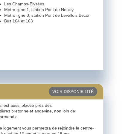
Les Champs-Elysées
Métro ligne 1, station Pont de Neuilly
Métro ligne 3, station Pont de Levallois Becon
Bus 164 et 163
VOIR DISPONIBILITÉ
l est aussi placée près des
tières bretonne et angevine, non loin de
Normandie.
e logement vous permettra de rejoindre le centre-
e à pied en 10 mn et la gare en 15 mn.