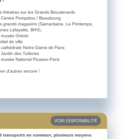
 !
es thèatres sur les Grands Bouulevards
e Centre Pompidou / Beaubourg
es grands magasins (Samaritaine, Le Printemps,
ries Lafayette, BHV),
e musée Grévin
hôtel de ville
a cathédrale Notre-Dame de Paris
 Jardin des Tuileries
e musée National Picasso-Paris
ien d'autres encore !
VOIR DISPONIBILITÉ
é transports en commun, plusieurs moyens