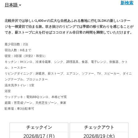
新検索
日本語
北軽井沢では珍しい1,400㎡の広大な自然あふれる敷地に佇む3LDKの新しいコテー
ジを一棟貸切で泊まる旅。吹き抜けのリビングでは季節の移り変わりを感じることが
でき、薪ストーブに火を灯せばココロオドル非日常の時間を満喫していただけます。
最少宿泊数：2泊
宿泊人数：8名まで
寝室：3部屋（洋室2・和室1）
キッチン：IHコンロ、冷凍冷蔵庫、シンク、調理器具、食器、電子レンジ、炊飯器、ケト
ル、トースター
リビングダイニング：床暖房、薪ストーブ、エアコン、ソファー、TV、スピーカー、ダイニ
ングテーブル、プロジェクター
温水洗浄トイレ：1室
浴室
ウッドデッキ：電気BBQコンロ、本格ピザ窯
庭園：苔育成ゾーン、天然芝生ゾーン、東家
駐車場：車3台駐車可
チェックイン
チェックアウト