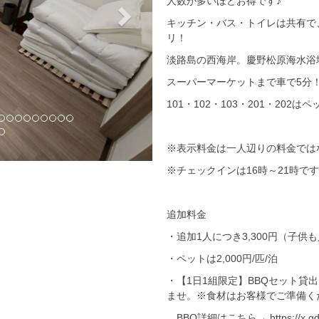
人数が多いほどお得です♪
キッチン・バス・トイレは共有で
リ！
淡路島の西海岸。慶野松原海水浴
スーパーマーケットまで車で5分
101・102・103・201・202は
※表示料金は一人辺りの料金では
※チェックインは16時～21時です
追加料金
・追加1人につき3,300円（子
・ペットは2,000円/匹/泊
・【1日1組限定】BBQセット貸出
ませ。※食材はお客様でご準備く
BBQ詳細はこちら→ https://x.gd/