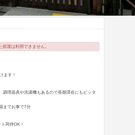
た部屋は利用できません。
頂けます！
、調理器具や洗濯機もあるので長期滞在にもピッタ
場までお車で7分
！
ペット同伴OK！