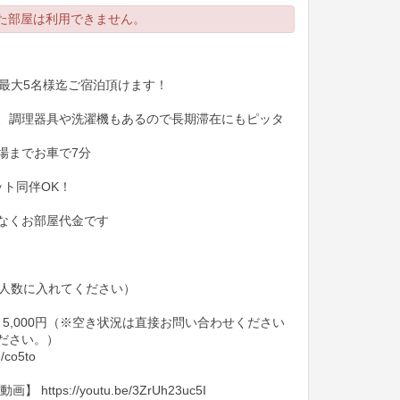
た部屋は利用できません。
、最大5名様迄ご宿泊頂けます！
、調理器具や洗濯機もあるので長期滞在にもピッタ
場までお車で7分
！
ペット同伴OK！
なくお部屋代金です
供も人数に入れてください）
 5,000円（※空き状況は直接お問い合わせください
ださい。）
co5to
tps://youtu.be/3ZrUh23uc5I