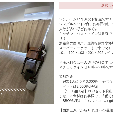
Next
選択し
ワンルーム14平米のお部屋です！
シングルベッド2台、お布団3組
人数が多いほどお得です♪
キッチン・バス・トイレは共有で
リ！
淡路島の西海岸。慶野松原海水浴
スーパーマーケットまで車で5分
101・102・103・201・202は
※表示料金は一人辺りの料金では
※チェックインは16時～21時です
追加料金
・追加1人につき3,300円（子
・ペットは2,000円/匹/泊
・【1日1組限定】BBQセット貸出
ませ。※食材はお客様でご準備く
BBQ詳細はこちら→ https://x.gd/
【西淡三原ICからTiz円居への道順動画】 ht