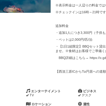
※表示料金は一人辺りの料金では
※チェックインは16時～21時です
追加料金
・追加1人につき3,300円
（子供も
・ペットは2,000円/匹/泊
・【1日1組限定】BBQセット貸出
ませ。※食材はお客様でご準備く
BBQ詳細はこちら→
https://x.g
【西淡三原ICからTiz円居への道順動画】 ht
エンターテイメント
ビジネス
TV
デスク
ロケーション
適性