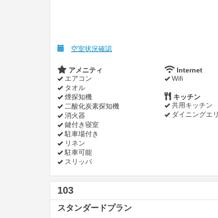
空室状況確認
アメニティ
Internet
エアコン
Wifi
タオル
煙探知機
キッチン
共用キッチン
二酸化炭素探知機
ダイニングエ
消火器
鍵付き寝室
駐車場付き
リネン
駐車可能
スリッパ
103
スタンダードプラン