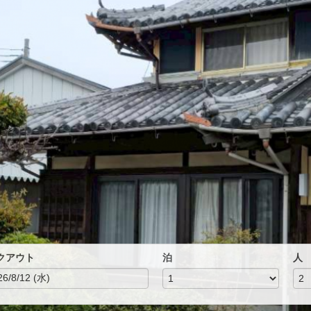
クアウト
泊
人