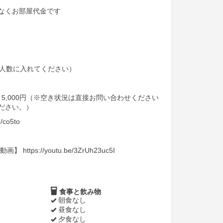
なくお部屋代金です
人数に入れてください）
 5,000円（※空き状況は直接お問い合わせください
ださい。）
d/co5to
tps://youtu.be/3ZrUh23uc5I
食事と飲み物
朝食なし
昼食なし
夕食なし