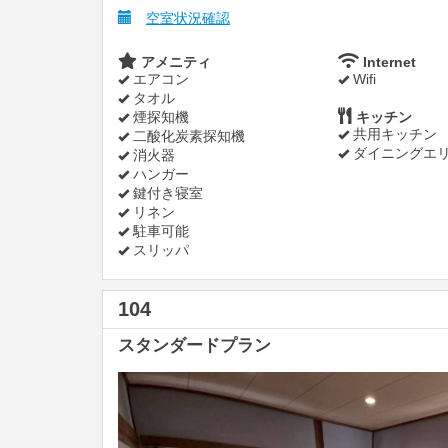
空室状況確認
アメニティ
Internet
エアコン
Wifi
タオル
煙探知機
キッチン
共用キッチン
二酸化炭素探知機
ダイニングエ
消火器
ハンガー
鍵付き寝室
リネン
駐車可能
スリッパ
104
スタンダードプラン
Previous