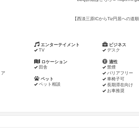
【西淡三原ICからTiz円居への道順動画】 ht
エンターテイメント
ビジネス
TV
デスク
ロケーション
適性
田舎
禁煙
リア
バリアフリー
ペット
車椅子可
ペット相談
長期滞在向け
お車推奨