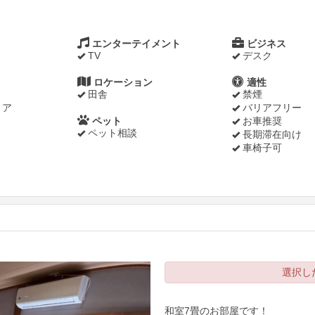
エンターテイメント
ビジネス
TV
デスク
ロケーション
適性
田舎
禁煙
リア
バリアフリー
ペット
お車推奨
ペット相談
長期滞在向け
車椅子可
Next
選択し
和室7畳のお部屋です！