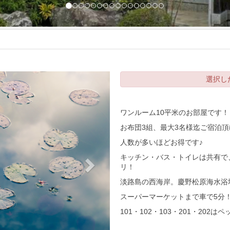
Next
選択し
ワンルーム10平米のお部屋です！
お布団3組、最大3名様迄ご宿泊
人数が多いほどお得です♪
キッチン・バス・トイレは共有で
リ！
淡路島の西海岸。慶野松原海水浴
スーパーマーケットまで車で5分
101・102・103・201・202は