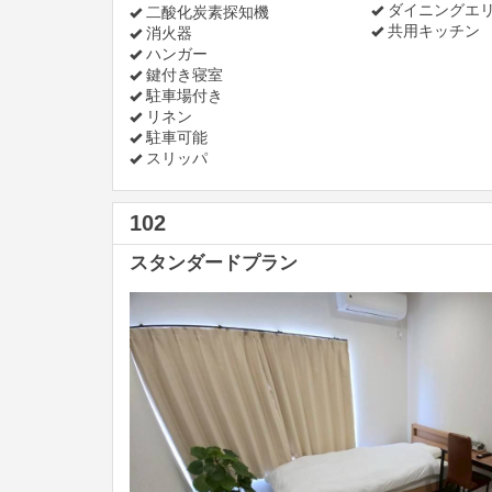
ダイニングエ
二酸化炭素探知機
共用キッチン
消火器
ハンガー
鍵付き寝室
駐車場付き
リネン
駐車可能
スリッパ
102
スタンダードプラン
Previous