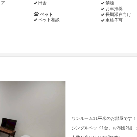
リア
田舎
禁煙
お車推奨
ペット
長期滞在向け
ペット相談
車椅子可
Next
ワンルーム11平米のお部屋です！
シングルベッド1台、お布団2組