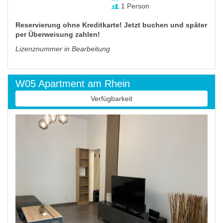
1 Person
Reservierung ohne Kreditkarte! Jetzt buchen und später
per Überweisung zahlen!
Lizenznummer in Bearbeitung
W05 Apartment am Rhein
Verfügbarkeit