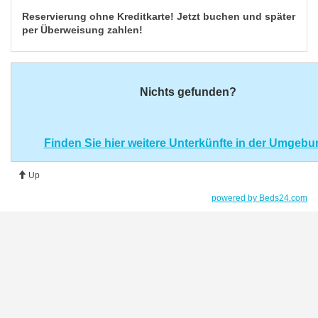
Reservierung ohne Kreditkarte! Jetzt buchen und später
per Überweisung zahlen!
Nichts gefunden?
Finden Sie hier weitere Unterkünfte in der Umgebu
Up
powered by Beds24.com