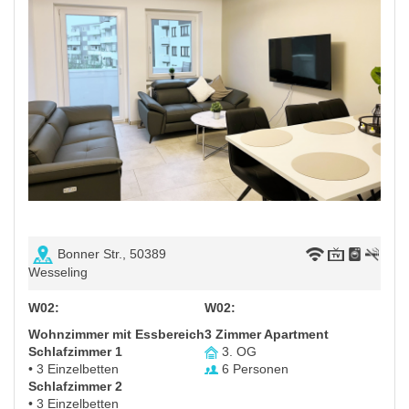
Bonner Str., 50389
Wesseling
W02:
W02:
Wohnzimmer mit Essbereich
3 Zimmer Apartment
Schlafzimmer 1
3. OG
• 3 Einzelbetten
6 Personen
Schlafzimmer 2
• 3 Einzelbetten