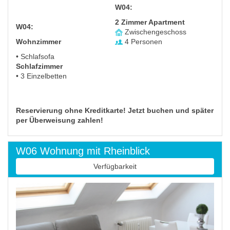
W04:
2 Zimmer Apartment
W04:
Zwischengeschoss
Wohnzimmer
4 Personen
• Schlafsofa
Schlafzimmer
• 3 Einzelbetten
Reservierung ohne Kreditkarte! Jetzt buchen und später
per Überweisung zahlen!
W06 Wohnung mit Rheinblick
Verfügbarkeit