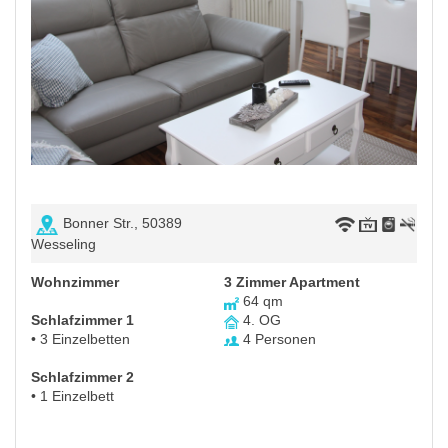
Bonner Str., 50389
Wesseling
Wohnzimmer
3 Zimmer Apartment
64 qm
Schlafzimmer 1
4. OG
• 3 Einzelbetten
4 Personen
Schlafzimmer 2
• 1 Einzelbett