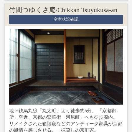
竹間つゆくさ庵/Chikkan Tsuyukusa-an
空室状況確認
地下鉄烏丸線「丸太町」より徒歩約5分。 「京都御
所」至近、京都の繁華街「河原町」へも徒歩圏内。
リメイクされた箱階段などのアンティーク家具が京都
の風情を感じさせる、一棟貸しの京町家。