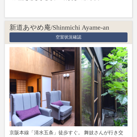
新道あやめ庵/Shinmichi Ayame-an
空室状況確認
京阪本線「清水五条」徒歩すぐ。 舞妓さんが行き交