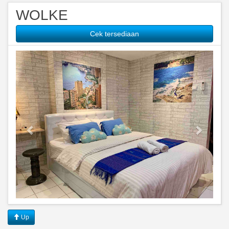
WOLKE
Cek tersediaan
Previous
Next
Up