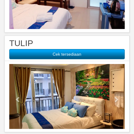
TULIP
Cek tersediaan
Previous
Next