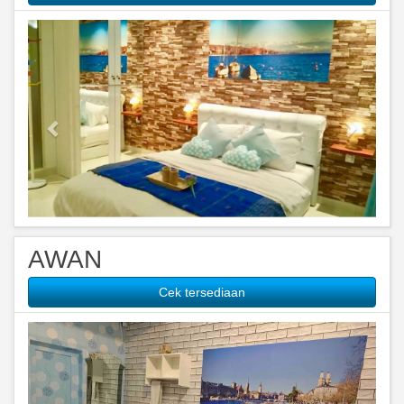
Previous
Next
AWAN
Cek tersediaan
Previous
Next