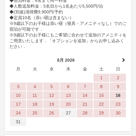
◆宿泊料金：4名まで同一料金
◆人数追加料金：5名目から1名あたり5,500円/泊
◆(別途)清掃費9,900円/予約
◆定員10名（添い寝は含まない）
※9歳以下のお子様は添い寝（寝具・アメニティなし）でのご
宿泊が可能です．
※9歳以下のお子様にもご希望に合わせて追加のアメニティを
ご用意いたします．「オプションを追加」からお申し込みく
ださい．
8月 2026
月
火
水
木
金
土
日
1
2
3
4
5
6
7
8
9
10
11
12
13
14
15
16
17
18
19
20
21
22
23
24
25
26
27
28
29
30
31