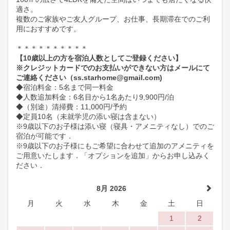
適さ。
複数のご家族やご友人グループ、お仕事、長期滞在でのご利
用におすすめです。
＊＊＊＊＊＊＊＊＊＊
【10歳以上の方を宿泊人数としてご登録ください】
※クレジットカードでのお支払いができない方はメールにて
ご連絡ください（ss.starhome@gmail.com)
◆宿泊料金：5名まで同一料金
◆人数追加料金：6名目から1名あたり9,900円/泊
◆（別途）清掃費：11,000円/予約
◆定員10名（未就学児の添い寝は含まない）
※9歳以下のお子様は添い寝（寝具・アメニティなし）でのご
宿泊が可能です．
※9歳以下のお子様にもご希望に合わせて追加のアメニティを
ご用意いたします．「オプションを追加」からお申し込みく
ださい．
8月 2026
月
火
水
木
金
土
日
1
2