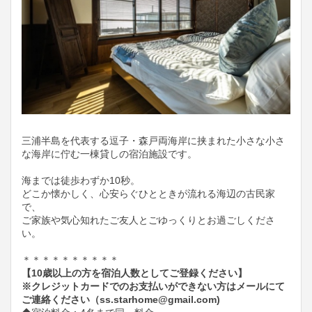
三浦半島を代表する逗子・森戸両海岸に挟まれた小さな小さ
な海岸に佇む一棟貸しの宿泊施設です。
海までは徒歩わずか10秒。
どこか懐かしく、心安らぐひとときが流れる海辺の古民家
で、
ご家族や気心知れたご友人とごゆっくりとお過ごしくださ
い。​
＊＊＊＊＊＊＊＊＊＊
【10歳以上の方を宿泊人数としてご登録ください】
※クレジットカードでのお支払いができない方はメールにて
ご連絡ください（ss.starhome@gmail.com)