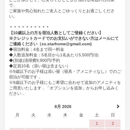
で、
ご家族や気心知れたご友人とごゆっくりとお過ごしくださ
い。​
＊＊＊＊＊＊＊＊＊＊
【10歳以上の方を宿泊人数としてご登録ください】
※クレジットカードでのお支払いができない方はメールにて
ご連絡ください（ss.starhome@gmail.com)
◆宿泊料金：4名まで同一料金
◆人数追加料金：5名目から1名あたり5,500円/泊
◆(別途)清掃費9,900円/予約
◆定員10名（添い寝は含まない）
※9歳以下のお子様は添い寝（寝具・アメニティなし）でのご
宿泊が可能です．
※9歳以下のお子様にもご希望に合わせて追加のアメニティを
ご用意いたします．「オプションを追加」からお申し込みく
ださい．
8月 2026
月
火
水
木
金
土
日
1
2