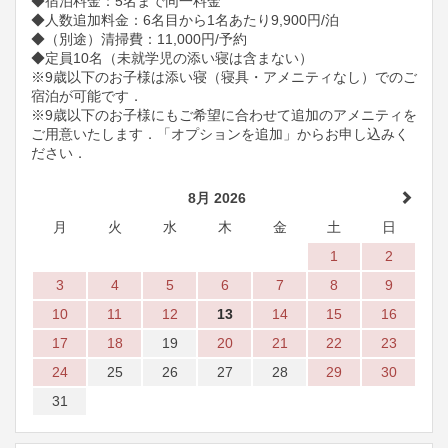
◆宿泊料金：5名まで同一料金
◆人数追加料金：6名目から1名あたり9,900円/泊
◆（別途）清掃費：11,000円/予約
◆定員10名（未就学児の添い寝は含まない）
※9歳以下のお子様は添い寝（寝具・アメニティなし）でのご
宿泊が可能です．
※9歳以下のお子様にもご希望に合わせて追加のアメニティを
ご用意いたします．「オプションを追加」からお申し込みく
ださい．
8月 2026
月
火
水
木
金
土
日
1
2
3
4
5
6
7
8
9
10
11
12
13
14
15
16
17
18
19
20
21
22
23
24
25
26
27
28
29
30
31