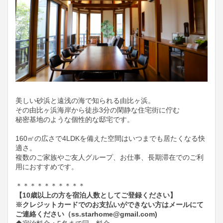
美しい砂浜と遠浅の海で知られる由比ヶ浜。
その由比ヶ浜海岸から徒歩3分の閑静な住宅街に佇む
秘密基地のような個性的な邸宅です。
160㎡の広さで4LDKを備えた空間はいつまでも居たくなる快
適さ。
複数のご家族やご友人グループ、お仕事、長期滞在でのご利
用におすすめです。
＊＊＊＊＊＊＊＊＊＊
【10歳以上の方を宿泊人数としてご登録ください】
※クレジットカードでのお支払いができない方はメールにて
ご連絡ください（ss.starhome@gmail.com)