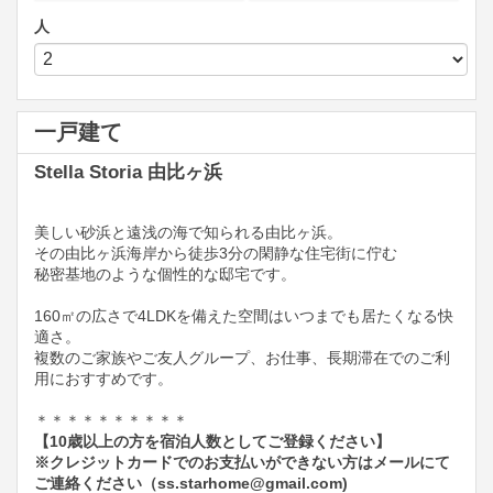
人
一戸建て
Stella Storia 由比ヶ浜
美しい砂浜と遠浅の海で知られる由比ヶ浜。
その由比ヶ浜海岸から徒歩3分の閑静な住宅街に佇む
秘密基地のような個性的な邸宅です。
160㎡の広さで4LDKを備えた空間はいつまでも居たくなる快
適さ。
複数のご家族やご友人グループ、お仕事、長期滞在でのご利
用におすすめです。
＊＊＊＊＊＊＊＊＊＊
【10歳以上の方を宿泊人数としてご登録ください】
※クレジットカードでのお支払いができない方はメールにて
ご連絡ください（ss.starhome@gmail.com)