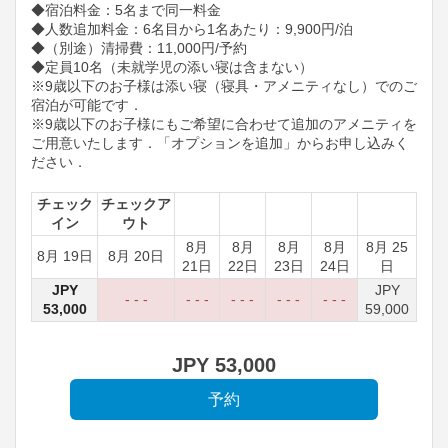
◆宿泊料金：5名まで同一料金
◆人数追加料金：6名目から1名あたり：9,900円/泊
◆（別途）清掃費：11,000円/予約
◆定員10名（未就学児の添い寝は含まない）
※9歳以下のお子様は添い寝（寝具・アメニティなし）でのご
宿泊が可能です．
※9歳以下のお子様にもご希望に合わせて追加のアメニティを
ご用意いたします．「オプションを追加」からお申し込みく
ださい．
チェック
チェックア
イン
ウト
8月
8月
8月
8月
8月 25
8月 19日
8月 20日
21日
22日
23日
24日
日
JPY
JPY
- - -
- - -
- - -
- - -
- - -
53,000
59,000
JPY
53,000