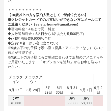
い。​
＊＊＊＊＊＊＊＊＊＊
【10歳以上の方を宿泊人数としてご登録ください】
※クレジットカードでのお支払いができない方はメールにて
ご連絡ください（ss.starhome@gmail.com)
◆宿泊料金：4名まで同一料金
◆人数追加料金：5名目から1名あたり5,500円/泊
◆(別途)清掃費9,900円/予約
◆定員10名（添い寝は含まない）
※9歳以下のお子様は添い寝（寝具・アメニティなし）でのご
宿泊が可能です．
※9歳以下のお子様にもご希望に合わせて追加のアメニティを
ご用意いたします．「オプションを追加」からお申し込みく
ださい．
チェック
チェックア
イン
ウト
8月
8月
8月 31
9月 2
8月 27日
8月 28日
9月 1日
29日
30日
日
日
JPY
JPY
JPY
- - -
- - -
- - -
- - -
70,000
58,000
58,000