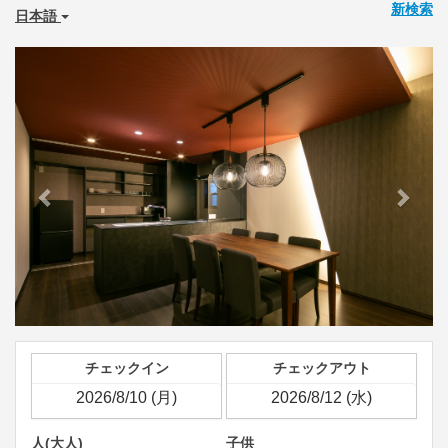
新検索
日本語
Previous
Next
チェックイン
チェックアウト
人(大人)
子供