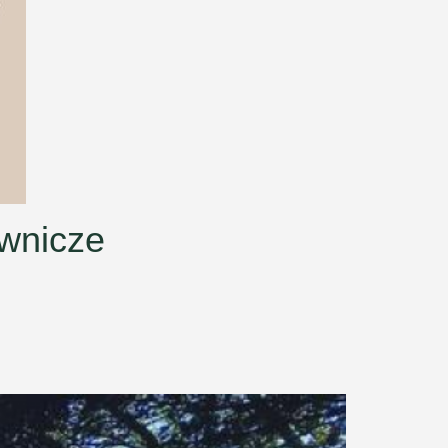
ownicze
Next