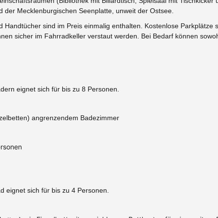
nschaftsräumen (Bibliothek mit Billardtisch, Spielsaal mit Tischkicker
der Mecklenburgischen Seenplatte, unweit der Ostsee.
d Handtücher sind im Preis einmalig enthalten. Kostenlose Parkplätze
nen sicher im Fahrradkeller verstaut werden. Bei Bedarf können sowo
rn eignet sich für bis zu 8 Personen.
Einzelbetten) angrenzendem Badezimmer
ersonen
eignet sich für bis zu 4 Personen.