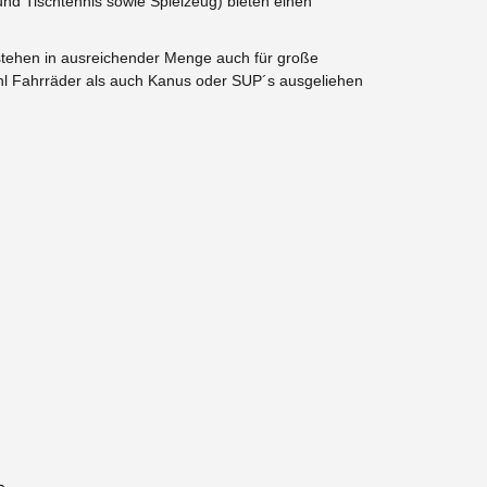
 und Tischtennis sowie Spielzeug)
bieten einen
 stehen in ausreichender Menge auch für große
hl Fahrräder als auch Kanus oder SUP´s ausgeliehen