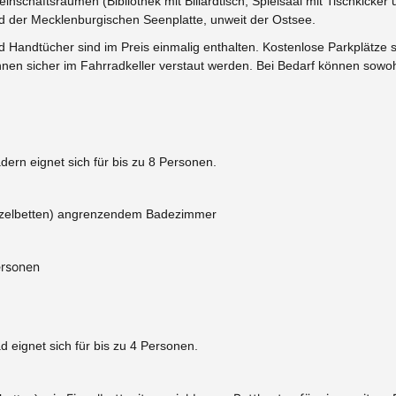
nschaftsräumen (Bibliothek mit Billardtisch, Spielsaal mit Tischkicker
der Mecklenburgischen Seenplatte, unweit der Ostsee.
d Handtücher sind im Preis einmalig enthalten. Kostenlose Parkplätze
nen sicher im Fahrradkeller verstaut werden. Bei Bedarf können sowo
rn eignet sich für bis zu 8 Personen.
Einzelbetten) angrenzendem Badezimmer
ersonen
eignet sich für bis zu 4 Personen.