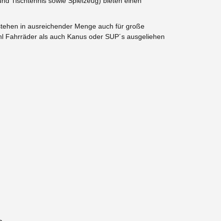
 und Tischtennis sowie Spielzeug)
bieten einen
 stehen in ausreichender Menge auch für große
hl Fahrräder als auch Kanus oder SUP´s ausgeliehen