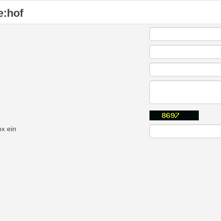
e:hof
ox ein