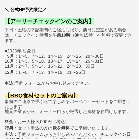
＼
公式
HP
予約限定
／
【アーリーチェックインのご案内】
平日・土曜の下記期間のご宿泊に限り、
前日に空室がある場合
は、チェックイン時間を
午前10時
（通常15時）へ無料で変更でき
ます。
■2026年 対象日
9月：
1〜5、7〜12、14〜19、24〜26、28〜30日
10月：
1〜3、5〜10、13〜17、19〜24、26〜31日
11月：
2〜7、9〜14、16〜21、24〜28、30日
12月：
1〜5、7〜12、14〜19、21〜26
日
申込:
予約フォームからお申し込みください。
【BBQ食材セットのご案内
】
事前のご連絡で手ぶらで楽しめるバーベキューセットをご用意い
たします。
地元の業者から、オーナー自らが厳選した食材をお届けします。
料金：
お一人様 3,000円（税込）
特典
セット申込の方は
炭を無料
でご準備いたします。
：
申込
予約フォームからお申し込みいただくか、
チェックイン日
：