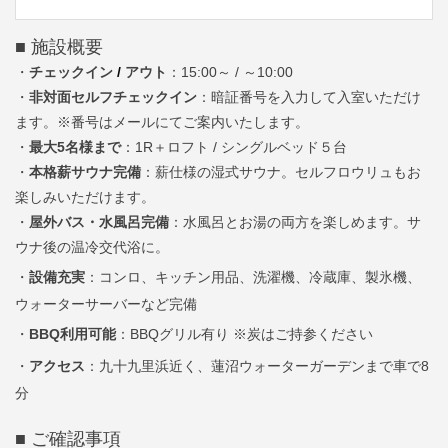
■ 施設概要
・
チェックイン
/
アウト
：
15:00～ / ～10:00
・
非対面セルフチェックイン
：
暗証番号を入力して入室いただけ
ます。
※番号はメールにてご案内いたします。
・
最大5名様まで
：1R＋ロフト / シングルベッド５台
・
本格薪サウナ完備
：薪仕様の湿式サウナ。セルフロウリュもお
楽しみいただけます。
・
屋外バス・水風呂完備
：
水風呂とお湯の両方を楽しめます。サ
ウナ後の温冷交代浴に。
・
設備充実
：
コンロ、キッチン用品
、
洗濯機、
冷蔵庫
、
製氷機
、
ウォーターサーバー
など
完備
・
BBQ利用可能
：BBQ
グリル有り ※炭はご持参ください
・
アクセス
：
九十九里浜近く、蓮沼ウォーターガーデンまで車で8
分
■ ご確認事項