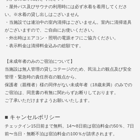
・屋外バス及びサウナの利用時には必ず水着を着用してくださ
い。※水着の貸し出しはございません
・当施設では連泊中の室内清掃はございません。室内に清掃道具
がございますので、ご自由にお使いください。
・外出時はエアコン・照明の電源オフにご協力ください。
・表示料金は清掃料金込みの総額です。
【未成年者のみのご宿泊について】
当施設は無人管理の貸しコテージのため、民法上の観点及び安全
管理・緊急時の責任所在の観点から、
保護者（親権者）様の同伴がない未成年者（18歳未満）のみでの
ご宿泊は、同意書の有無に関わらずお断りしております。
ご了承いただけますようお願いいたします。
■
キャンセルポリシー
チェックイン
15日前まで無料。14
〜8
日
前は
宿泊料金の50％、
7日
前〜当日・
は
宿泊料金の100％が請求
されます。
無断不泊