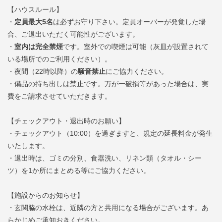
【ハウスルール】
・
定員最大5名
は必ずお守り下さい。定員オーバーが発覚した場
合、ご退出いただく可能性がございます。
・
室内は完全禁煙
です。室外での喫煙は可能（灰皿が設置されて
いる場所でのご利用ください）。
・夜間（22時以降）の
騒音禁止
にご協力ください。
・備品の持ち出しは禁止です。万が一破損等があった場合は、実
費をご請求させていただきます。
【チェックアウト・退出時のお願い】
・チェックアウト（10:00）を過ぎますと、規定の延長料金が発生
いたします。
・退出時は、ゴミの分別、食器洗い、リネン類（タオル・シー
ツ）を1か所にまとめる等にご協力ください。
【施設からのお知らせ】
・玄関脇の水栓は、近隣の方と共用になる場合がございます。あ
らかじめご承知おきください。