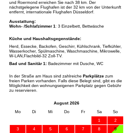
und Roermond erreichen Sie nach 38 km. Der
nächstgelegene Flughafen ist der 32 km von der Unterkunft
entfernt, internationale Flughafen Düsseldorf.
Ausstattung:
Wohn- /Schlafzimmer 1
: 3
Einzelbett, Bettwäsche
Küche und Haushaltsgegenstände:
Herd, Essecke, Backofen, Geschirr, Kühlschrank, Tiefkühler,
Wasserkocher, Spülmaschine, Waschmaschine, Mikrowelle,
W-LAN,Flachbild-32 Zoll-TV.
Bad und Sanitär 1:
Badezimmer mit Dusche, WC
In der Straße am Haus sind zahlreiche
Parkplätze
zum
freien Parken vorhanden. Falls diese Belegt sind, gibt es die
Möglichkeit den wohnungseigenen Parkplatz gegen Gebühr
zu reservieren.
August 2026
Mo
Di
Mi
Do
Fr
Sa
So
1
2
3
4
5
6
7
8
9