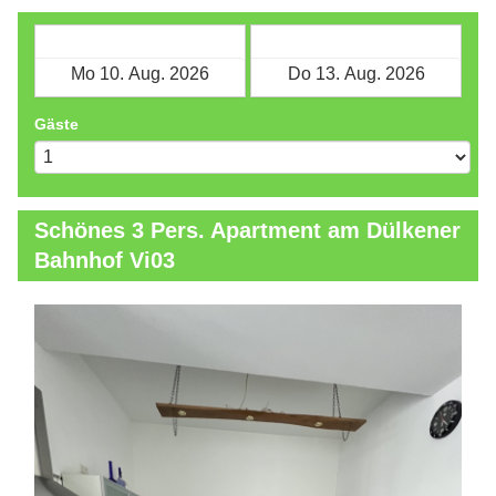
Check-in
Check-out
Gäste
Schönes 3 Pers. Apartment am Dülkener
Bahnhof Vi03
Previous
Next