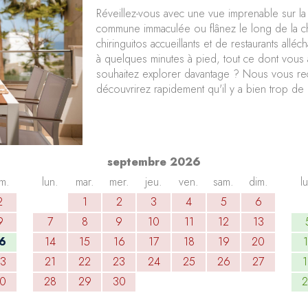
Réveillez-vous avec une vue imprenable sur l
commune immaculée ou flânez le long de la 
chiringuitos accueillants et de restaurants al
à quelques minutes à pied, tout ce dont vous
souhaitez explorer davantage ? Nous vous r
découvrirez rapidement qu'il y a bien trop de 
septembre 2026
m.
lun.
mar.
mer.
jeu.
ven.
sam.
dim.
l
2
1
2
3
4
5
6
9
7
8
9
10
11
12
13
6
14
15
16
17
18
19
20
3
21
22
23
24
25
26
27
0
28
29
30