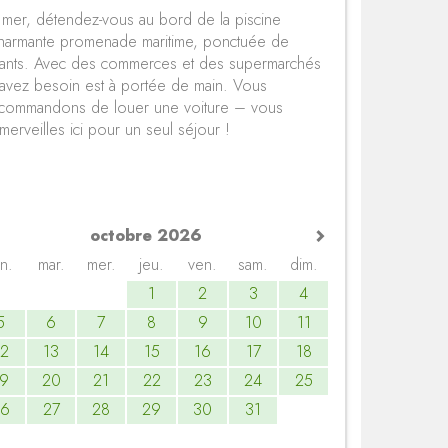
a mer, détendez-vous au bord de la piscine
charmante promenade maritime, ponctuée de
léchants. Avec des commerces et des supermarchés
 avez besoin est à portée de main. Vous
ecommandons de louer une voiture – vous
merveilles ici pour un seul séjour !
octobre 2026
un.
mar.
mer.
jeu.
ven.
sam.
dim.
1
2
3
4
5
6
7
8
9
10
11
12
13
14
15
16
17
18
19
20
21
22
23
24
25
26
27
28
29
30
31