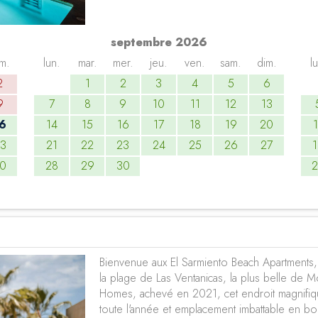
septembre 2026
m.
lun.
mar.
mer.
jeu.
ven.
sam.
dim.
l
2
1
2
3
4
5
6
9
7
8
9
10
11
12
13
6
14
15
16
17
18
19
20
3
21
22
23
24
25
26
27
0
28
29
30
Bienvenue aux El Sarmiento Beach Apartments
la plage de Las Ventanicas, la plus belle de M
Homes, achevé en 2021, cet endroit magnifique
toute l'année et emplacement imbattable en b