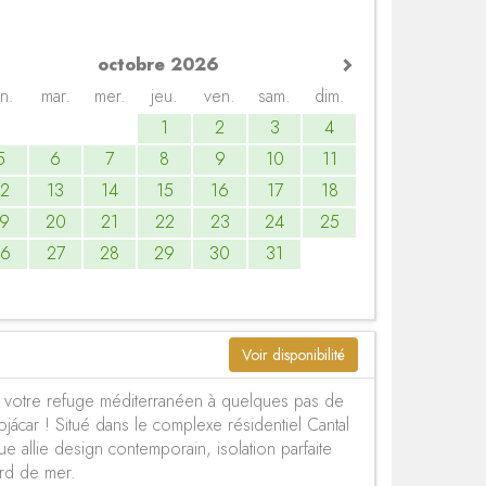
octobre 2026
un.
mar.
mer.
jeu.
ven.
sam.
dim.
1
2
3
4
5
6
7
8
9
10
11
12
13
14
15
16
17
18
19
20
21
22
23
24
25
26
27
28
29
30
31
Voir disponibilité
, votre refuge méditerranéen à quelques pas de
ojácar ! Situé dans le complexe résidentiel Cantal
 allie design contemporain, isolation parfaite
ord de mer.