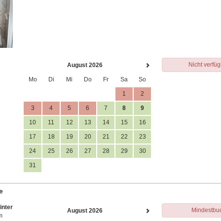
Nicht verfü
August 2026
Mo
Di
Mi
Do
Fr
Sa
So
1
2
3
4
5
6
7
8
9
10
11
12
13
14
15
16
17
18
19
20
21
22
23
24
25
26
27
28
29
30
31
e
inter
Mindestbu
August 2026
m