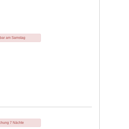
gbar am Samstag
chung 7 Nächte