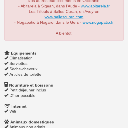
Nos autres établissements en Occitanie:
- Abitarela à Sigean, dans l'Aude -
www.abitarela.fr
- Les Tilleuls à Salles-Curan, en Aveyron -
www.sallescuran.com
- Nogapatio à Nogaro, dans le Gers -
www.nogapatio.fr
A bientôt!
Équipements
Climatisation
Serviettes
Sèche-cheveux
Articles de toilette
Nourriture et boissons
Petit déjeuner inclus
Dîner possible
Internet
Wifi
Animaux domestiques
Animaux non admis