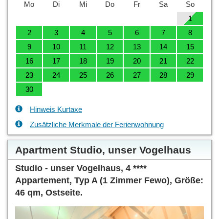
Mo
Di
Mi
Do
Fr
Sa
So
1
2
3
4
5
6
7
8
9
10
11
12
13
14
15
16
17
18
19
20
21
22
23
24
25
26
27
28
29
30
Hinweis Kurtaxe
Zusätzliche Merkmale der Ferienwohnung
Apartment Studio, unser Vogelhaus
Studio - unser Vogelhaus, 4 ****
Appartement, Typ A (1 Zimmer Fewo), Größe:
46 qm, Ostseite.
Previous
Next