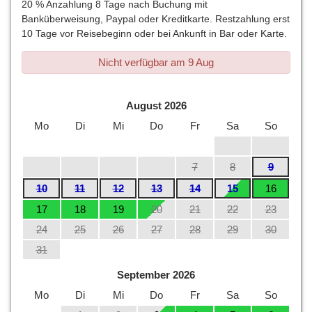
20 % Anzahlung 8 Tage nach Buchung mit
Banküberweisung, Paypal oder Kreditkarte. Restzahlung erst
10 Tage vor Reisebeginn oder bei Ankunft in Bar oder Karte.
Nicht verfügbar am 9 Aug
August 2026
Mo
Di
Mi
Do
Fr
Sa
So
1
2
3
4
5
6
7
8
9
10
11
12
13
14
15
16
17
18
19
20
21
22
23
24
25
26
27
28
29
30
31
September 2026
Mo
Di
Mi
Do
Fr
Sa
So