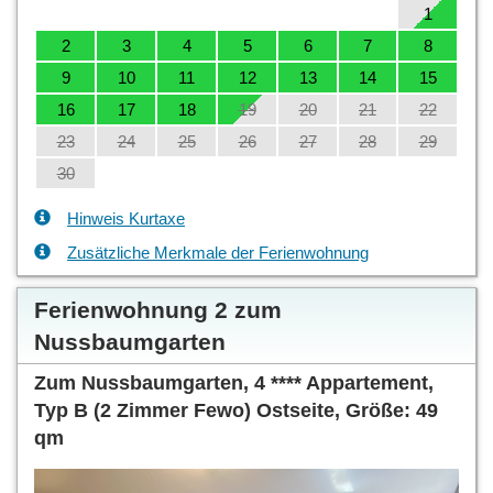
1
2
3
4
5
6
7
8
9
10
11
12
13
14
15
16
17
18
19
20
21
22
23
24
25
26
27
28
29
30
Hinweis Kurtaxe
Zusätzliche Merkmale der Ferienwohnung
Ferienwohnung 2 zum
Nussbaumgarten
Zum Nussbaumgarten, 4 **** Appartement,
Typ B (2 Zimmer Fewo) Ostseite, Größe: 49
qm
Previous
Next