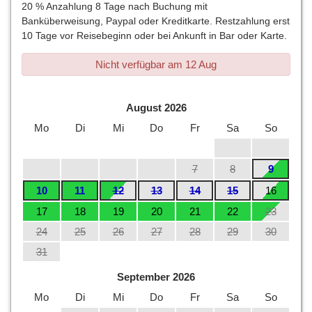
20 % Anzahlung 8 Tage nach Buchung mit
Banküberweisung, Paypal oder Kreditkarte. Restzahlung erst
10 Tage vor Reisebeginn oder bei Ankunft in Bar oder Karte.
Nicht verfügbar am 12 Aug
August 2026
Mo
Di
Mi
Do
Fr
Sa
So
1
2
3
4
5
6
7
8
9
10
11
12
13
14
15
16
17
18
19
20
21
22
23
24
25
26
27
28
29
30
31
September 2026
Mo
Di
Mi
Do
Fr
Sa
So