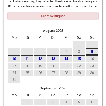
Banküberweisung, Paypal oder Kreditkarte. Restzahlung erst
10 Tage vor Reisebeginn oder bei Ankunft in Bar oder Karte.
Nicht verfügbar
August 2026
Mo
Di
Mi
Do
Fr
Sa
So
1
2
3
4
5
6
7
8
9
10
11
12
13
14
15
16
17
18
19
20
21
22
23
24
25
26
27
28
29
30
31
September 2026
Mo
Di
Mi
Do
Fr
Sa
So
1
2
3
4
5
6