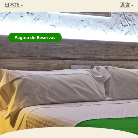
日本語
通貨
ZAHARA DE LA SIERRA
← Atrás
La Jarana
Página de Reservas