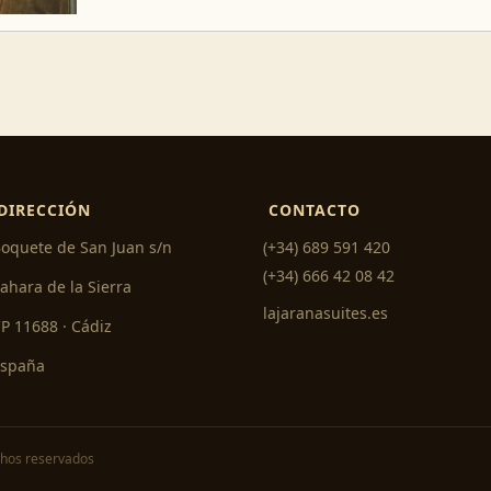
DIRECCIÓN
CONTACTO
oquete de San Juan s/n
(+34) 689 591 420
(+34) 666 42 08 42
ahara de la Sierra
lajaranasuites.es
P 11688 · Cádiz
España
chos reservados