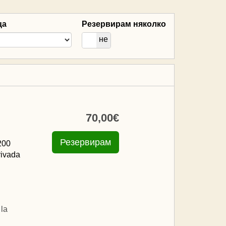
ца
Резервирам няколко
да
не
70
,00
€
200
rivada
la