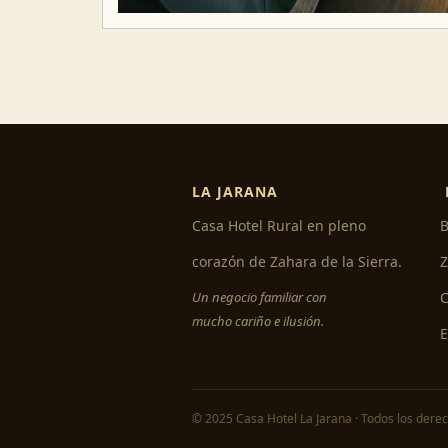
LA JARANA
Casa Hotel Rural en pleno
B
corazón de Zahara de la Sierra.
Z
Un negocio familiar con
C
mucho cariño e ilusión.
© 2025 Casa Hotel La Jarana · Todos los dere