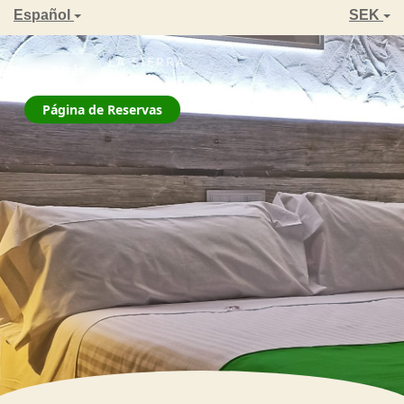
Español
SEK
ZAHARA DE LA SIERRA
← Atrás
La Jarana
Página de Reservas