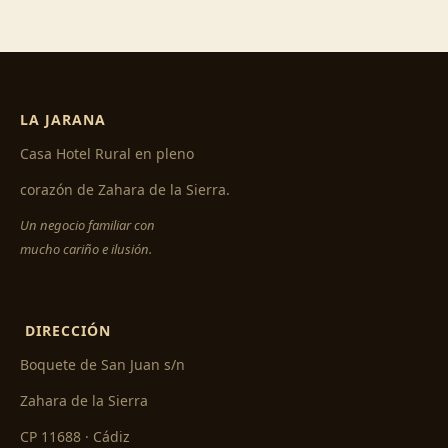
LA JARANA
Casa Hotel Rural en pleno
corazón de Zahara de la Sierra.
Un negocio familiar con
mucho cariño e ilusión.
DIRECCIÓN
Boquete de San Juan s/n
Zahara de la Sierra
CP 11688 · Cádiz