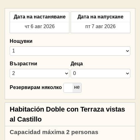
Дата на настаняване
Дата на напускане
Нощувки
Възрастни
Деца
да
не
Резервирам няколко
Habitación Doble con Terraza vistas
al Castillo
Capacidad máxima 2 personas