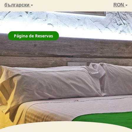
български
RON
ZAHARA DE LA SIERRA
← Atrás
La Jarana
Página de Reservas