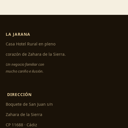
LA JARANA
Casa Hotel Rural en pleno
corazón de Zahara de la Sierra.
Un negocio familiar con
mucho cariño e ilusión.
DIRECCIÓN
Boquete de San Juan s/n
Zahara de la Sierra
CP 11688 · Cádiz