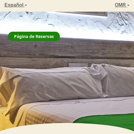
Español
OMR
ZAHARA DE LA SIERRA
← Atrás
La Jarana
Página de Reservas