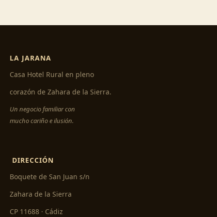
LA JARANA
Casa Hotel Rural en pleno
corazón de Zahara de la Sierra.
Un negocio familiar con
mucho cariño e ilusión.
DIRECCIÓN
Boquete de San Juan s/n
Zahara de la Sierra
CP 11688 · Cádiz