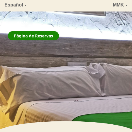
Español
MMK
ZAHARA DE LA SIERRA
← Atrás
La Jarana
Página de Reservas