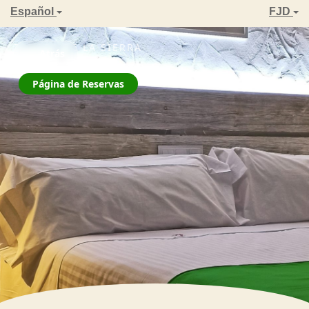
Español
FJD
ZAHARA DE LA SIERRA
← Atrás
La Jarana
Página de Reservas