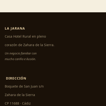
LA JARANA
Casa Hotel Rural en pleno
corazón de Zahara de la Sierra.
Un negocio familiar con
mucho cariño e ilusión.
DIRECCIÓN
Boquete de San Juan s/n
Zahara de la Sierra
CP 11688 · Cádiz