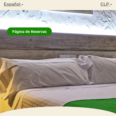
Español
CLP
ZAHARA DE LA SIERRA
← Atrás
La Jarana
Página de Reservas