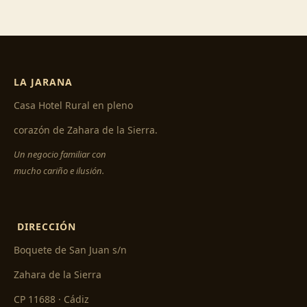
LA JARANA
Casa Hotel Rural en pleno
corazón de Zahara de la Sierra.
Un negocio familiar con
mucho cariño e ilusión.
DIRECCIÓN
Boquete de San Juan s/n
Zahara de la Sierra
CP 11688 · Cádiz