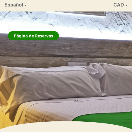
Español
CAD
ZAHARA DE LA SIERRA
← Atrás
La Jarana
Página de Reservas