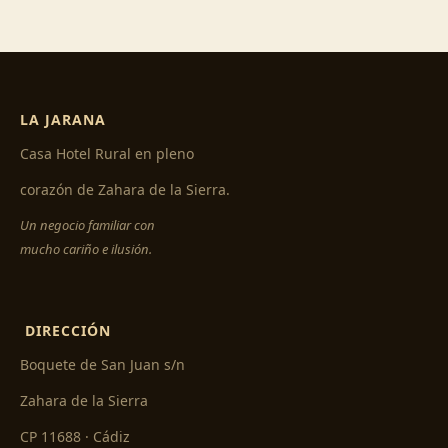
LA JARANA
Casa Hotel Rural en pleno
corazón de Zahara de la Sierra.
Un negocio familiar con
mucho cariño e ilusión.
DIRECCIÓN
Boquete de San Juan s/n
Zahara de la Sierra
CP 11688 · Cádiz