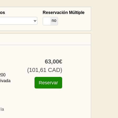
ños
Reservación Múltiple
si
no
63
,00
€
(
101
,61
CAD
)
200
rivada
la