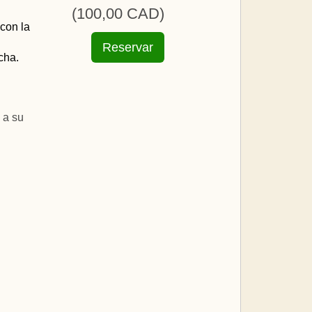
(
100
,00
CAD
)
con la
cha.
 a su