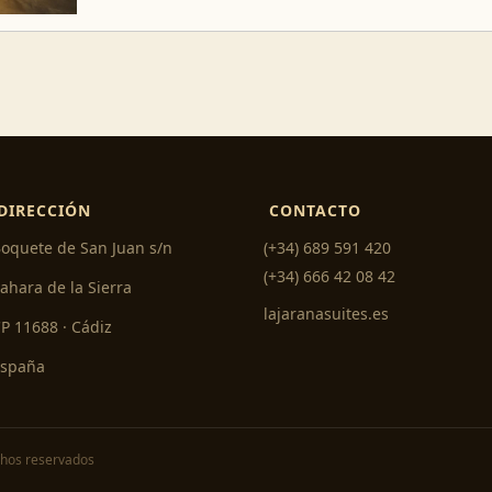
DIRECCIÓN
CONTACTO
oquete de San Juan s/n
(+34) 689 591 420
(+34) 666 42 08 42
ahara de la Sierra
lajaranasuites.es
P 11688 · Cádiz
España
chos reservados