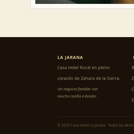
LA JARANA
Casa Hotel Rural en pleno
B
corazón de Zahara de la Sierra.
Z
Un negocio familiar con
C
mucho cariño e ilusión.
© 2025 Casa Hotel La Jarana · Todos los dere