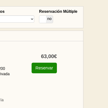
ños
Reservación Múltiple
si
no
63
,00
€
200
rivada
la