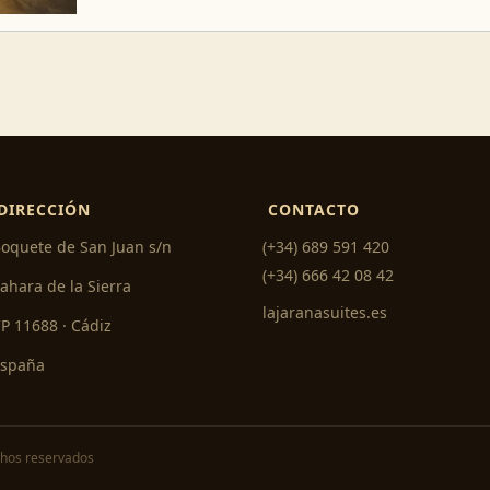
DIRECCIÓN
CONTACTO
oquete de San Juan s/n
(+34) 689 591 420
(+34) 666 42 08 42
ahara de la Sierra
lajaranasuites.es
P 11688 · Cádiz
España
chos reservados