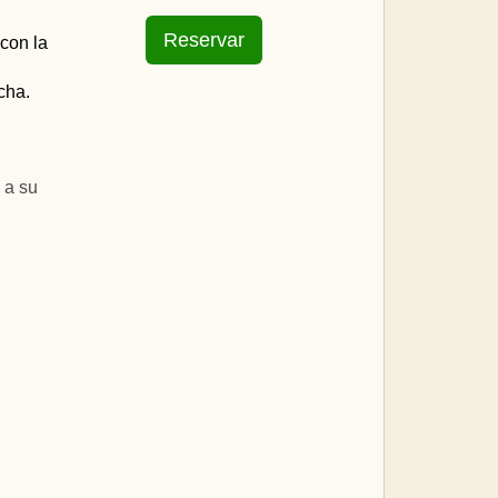
con la
cha.
 a su