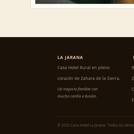
LA JARANA
Casa Hotel Rural en pleno
B
corazón de Zahara de la Sierra.
Z
Un negocio familiar con
C
mucho cariño e ilusión.
© 2025 Casa Hotel La Jarana · Todos los dere