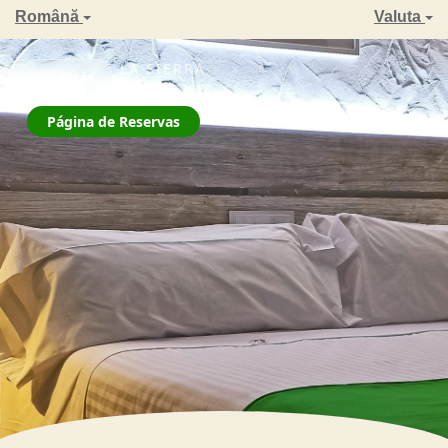
Română
Valuta
ZAHARA DE LA SIERRA
← Atrás
La Jarana
Página de Reservas