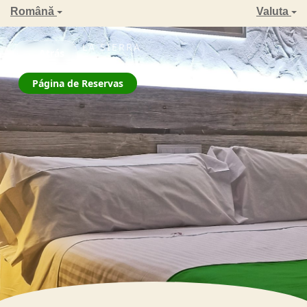
Română
Valuta
ZAHARA DE LA SIERRA
← Atrás
La Jarana
Página de Reservas