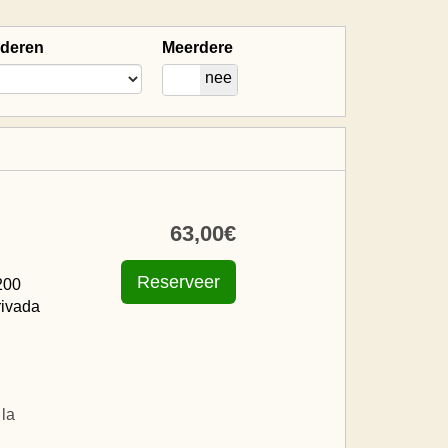
nderen
Meerdere
ja
nee
63
,00
€
200
rivada
la