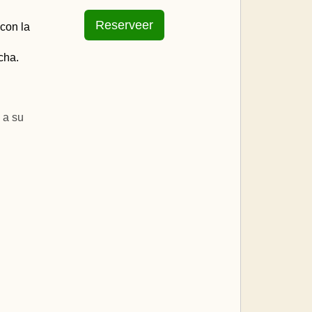
con la
cha.
 a su