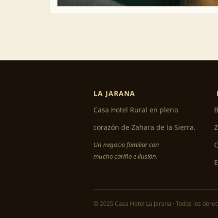
LA JARANA
Casa Hotel Rural en pleno
B
corazón de Zahara de la Sierra.
Z
Un negocio familiar con
C
mucho cariño e ilusión.
© 2025 Casa Hotel La Jarana · Todos los dere