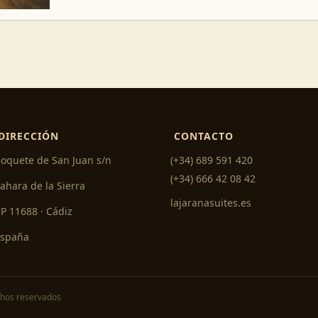
DIRECCIÓN
CONTACTO
oquete de San Juan s/n
(+34) 689 591 420
(+34) 666 42 08 42
ahara de la Sierra
lajaranasuites.es
P 11688 · Cádiz
España
chos reservados