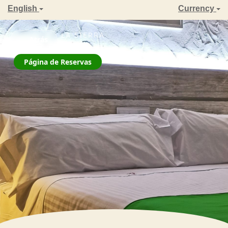
English
Currency
ZAHARA DE LA SIERRA
← Atrás
La Jarana
Página de Reservas