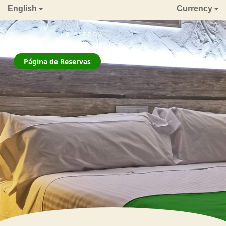
English
Currency
ZAHARA DE LA SIERRA
← Atrás
La Jarana
Página de Reservas