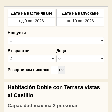
Дата на настаняване
Дата на напускане
Нощувки
Възрастни
Деца
да
не
Резервирам няколко
Habitación Doble con Terraza vistas
al Castillo
Capacidad máxima 2 personas