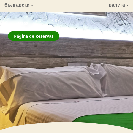
български
валута
ZAHARA DE LA SIERRA
← Atrás
La Jarana
Página de Reservas