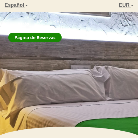
Español
EUR
ZAHARA DE LA SIERRA
← Atrás
La Jarana
Página de Reservas