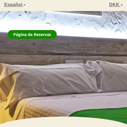
Español
DKK
ZAHARA DE LA SIERRA
← Atrás
La Jarana
Página de Reservas