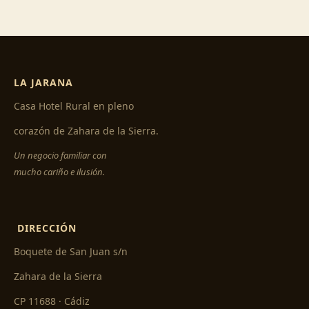
LA JARANA
Casa Hotel Rural en pleno
corazón de Zahara de la Sierra.
Un negocio familiar con
mucho cariño e ilusión.
DIRECCIÓN
Boquete de San Juan s/n
Zahara de la Sierra
CP 11688 · Cádiz