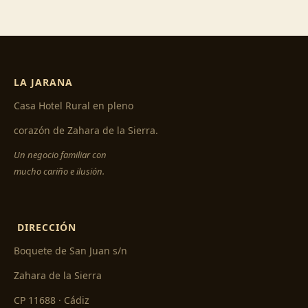
LA JARANA
Casa Hotel Rural en pleno
corazón de Zahara de la Sierra.
Un negocio familiar con
mucho cariño e ilusión.
DIRECCIÓN
Boquete de San Juan s/n
Zahara de la Sierra
CP 11688 · Cádiz