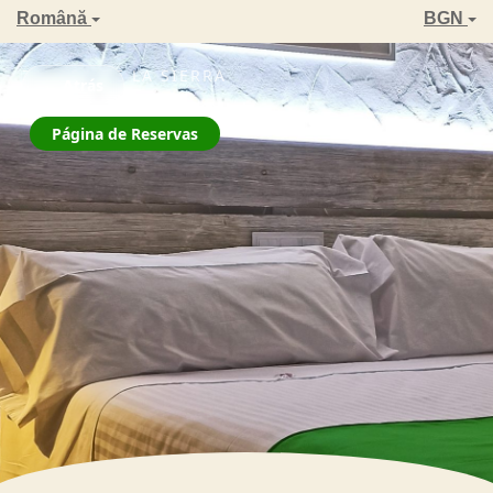
Română
BGN
ZAHARA DE LA SIERRA
← Atrás
La Jarana
Página de Reservas