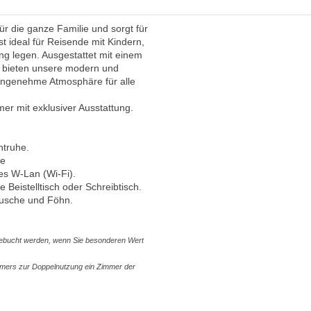
ür die ganze Familie und sorgt für
 ideal für Reisende mit Kindern,
ng legen. Ausgestattet mit einem
 bieten unsere modern und
 angenehme Atmosphäre für alle
er mit exklusiver Ausstattung.
htruhe.
te
es W-Lan (Wi-Fi).
 Beistelltisch oder Schreibtisch.
usche und Föhn.
ebucht werden, wenn Sie besonderen Wert
immers zur Doppelnutzung ein Zimmer der