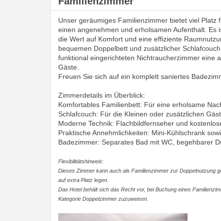
Familienzimmer
Unser geräumiges Familienzimmer bietet viel Platz f
einen angenehmen und erholsamen Aufenthalt. Es ist
die Wert auf Komfort und eine effiziente Raumnutzu
bequemen Doppelbett und zusätzlicher Schlafcouch
funktional eingerichteten Nichtraucherzimmer eine
Gäste.
Freuen Sie sich auf ein komplett saniertes Badezimm
Zimmerdetails im Überblick:
Komfortables Familienbett: Für eine erholsame Nac
Schlafcouch: Für die Kleinen oder zusätzlichen Gäs
Moderne Technik: Flachbildfernseher und kostenlos
Praktische Annehmlichkeiten: Mini-Kühlschrank sowie
Badezimmer: Separates Bad mit WC, begehbarer D
Flexibilitätshinweis:
Dieses Zimmer kann auch als Familienzimmer zur Doppelnutzung g
auf extra Platz legen.
Das Hotel behält sich das Recht vor, bei Buchung eines Familienz
Kategorie Doppelzimmer zuzuweisen.
Previous
Next