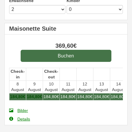
Erwachsene
Kinder
Maisonette Suite
369
,60
€
Check-
Check-
in
out
8
9
10
11
12
13
14
August
August
August
August
August
August
August
184
,80
€
184
,80
€
184
,80
€
184
,80
€
184
,80
€
184
,80
€
184
,80
€
Bilder
Details