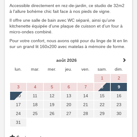
Accessible directement en rez-de-jardin, ce studio de 32m2
à l'allure bohème chic fait face à nos pieds de vigne.
Il offre une salle de bain avec WC séparé, ainsi qu’une
kitchenette équipée d’une plaque de cuisson et d’un four à
micro-ondes combiné. ​
Pour votre confort, nous avons opté pour du linge de lit en lin
sur un grand lit 160x200 avec matelas à mémoire de forme.
août 2026
lun.
mar.
mer.
jeu.
ven.
sam.
dim.
1
2
3
4
5
6
7
8
9
10
11
12
13
14
15
16
17
18
19
20
21
22
23
24
25
26
27
28
29
30
31