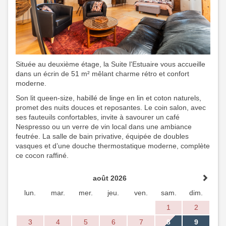
Située au deuxième étage, la Suite l'Estuaire vous accueille
dans un écrin de 51 m² mêlant charme rétro et confort
moderne.
Son lit queen-size, habillé de linge en lin et coton naturels,
promet des nuits douces et reposantes. Le coin salon, avec
ses fauteuils confortables, invite à savourer un café
Nespresso ou un verre de vin local dans une ambiance
feutrée. La salle de bain privative, équipée de doubles
vasques et d’une douche thermostatique moderne, complète
ce cocon raffiné.​
août 2026
lun.
mar.
mer.
jeu.
ven.
sam.
dim.
1
2
3
4
5
6
7
8
9