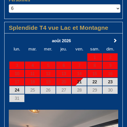
Splendide T4 vue Lac et Montagne
août 2026
lun.
mar.
mer.
jeu.
ven.
sam.
dim.
1
2
3
4
5
6
7
8
9
10
11
12
13
14
15
16
17
18
19
20
21
22
23
24
25
26
27
28
29
30
31