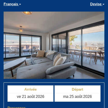
Français
Devise
Previous
Next
Arrivée
Départ
Personnes