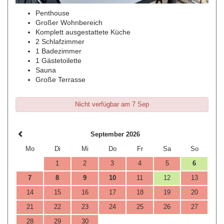
Penthouse
Großer Wohnbereich
Komplett ausgestattete Küche
2 Schlafzimmer
1 Badezimmer
1 Gästetoilette
Sauna
Große Terrasse
Nicht verfügbar am 7 Sep
September 2026
Mo
Di
Mi
Do
Fr
Sa
So
1
2
3
4
5
6
7
8
9
10
11
12
13
14
15
16
17
18
19
20
21
22
23
24
25
26
27
28
29
30