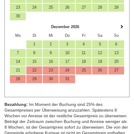
23
24
25
26
27
28
29
30
Dezember 2026
Mo
Di
Mi
Do
Fr
Sa
So
1
2
3
4
5
6
7
8
9
10
11
12
13
14
15
16
17
18
19
20
21
22
23
24
25
26
27
28
29
30
31
Bezahlung:
Im Moment der Buchung sind 25% des
Gesamtpreises per Überweisung anzuzahlen. Spätestens 8
Wochen vor Anreise ist der restliche Gesamtpreis zu überweisen.
Beträgt der Zeitraum zwischen Buchung und Anreise weniger als
8 Wochen, ist der Gesamtpreis sofort zu überweisen. Die von der
Gemeinde erhobene Kurtaxe ist nicht im Gesamtpreis enthalten