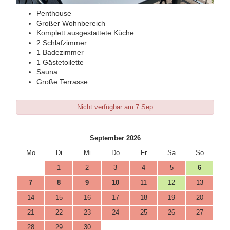
Penthouse
Großer Wohnbereich
Komplett ausgestattete Küche
2 Schlafzimmer
1 Badezimmer
1 Gästetoilette
Sauna
Große Terrasse
Nicht verfügbar am 7 Sep
September 2026
Mo
Di
Mi
Do
Fr
Sa
So
1
2
3
4
5
6
7
8
9
10
11
12
13
14
15
16
17
18
19
20
21
22
23
24
25
26
27
28
29
30