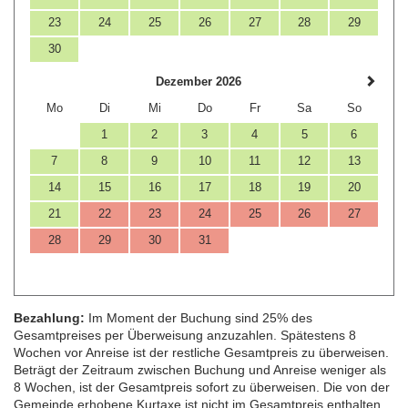
23
24
25
26
27
28
29
30
Dezember 2026
Mo
Di
Mi
Do
Fr
Sa
So
1
2
3
4
5
6
7
8
9
10
11
12
13
14
15
16
17
18
19
20
21
22
23
24
25
26
27
28
29
30
31
Bezahlung:
Im Moment der Buchung sind 25% des
Gesamtpreises per Überweisung anzuzahlen. Spätestens 8
Wochen vor Anreise ist der restliche Gesamtpreis zu überweisen.
Beträgt der Zeitraum zwischen Buchung und Anreise weniger als
8 Wochen, ist der Gesamtpreis sofort zu überweisen. Die von der
Gemeinde erhobene Kurtaxe ist nicht im Gesamtpreis enthalten