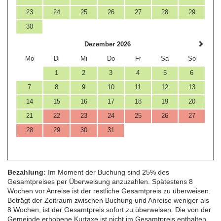
23
24
25
26
27
28
29
30
Dezember 2026
Mo
Di
Mi
Do
Fr
Sa
So
1
2
3
4
5
6
7
8
9
10
11
12
13
14
15
16
17
18
19
20
21
22
23
24
25
26
27
28
29
30
31
Bezahlung:
Im Moment der Buchung sind 25% des
Gesamtpreises per Überweisung anzuzahlen. Spätestens 8
Wochen vor Anreise ist der restliche Gesamtpreis zu überweisen.
Beträgt der Zeitraum zwischen Buchung und Anreise weniger als
8 Wochen, ist der Gesamtpreis sofort zu überweisen. Die von der
Gemeinde erhobene Kurtaxe ist nicht im Gesamtpreis enthalten