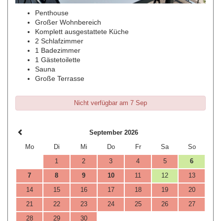
Penthouse
Großer Wohnbereich
Komplett ausgestattete Küche
2 Schlafzimmer
1 Badezimmer
1 Gästetoilette
Sauna
Große Terrasse
Nicht verfügbar am 7 Sep
September 2026
Mo
Di
Mi
Do
Fr
Sa
So
1
2
3
4
5
6
7
8
9
10
11
12
13
14
15
16
17
18
19
20
21
22
23
24
25
26
27
28
29
30