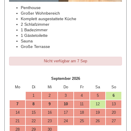
Penthouse
Großer Wohnbereich
Komplett ausgestattete Küche
2 Schlafzimmer
1 Badezimmer
1 Gästetoilette
Sauna
Große Terrasse
Nicht verfügbar am 7 Sep
September 2026
Mo
Di
Mi
Do
Fr
Sa
So
1
2
3
4
5
6
7
8
9
10
11
12
13
14
15
16
17
18
19
20
21
22
23
24
25
26
27
28
29
30