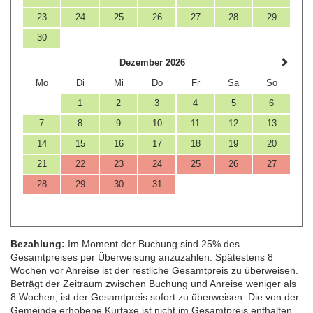
23
24
25
26
27
28
29
30
Dezember 2026
Mo
Di
Mi
Do
Fr
Sa
So
1
2
3
4
5
6
7
8
9
10
11
12
13
14
15
16
17
18
19
20
21
22
23
24
25
26
27
28
29
30
31
Bezahlung:
Im Moment der Buchung sind 25% des
Gesamtpreises per Überweisung anzuzahlen. Spätestens 8
Wochen vor Anreise ist der restliche Gesamtpreis zu überweisen.
Beträgt der Zeitraum zwischen Buchung und Anreise weniger als
8 Wochen, ist der Gesamtpreis sofort zu überweisen. Die von der
Gemeinde erhobene Kurtaxe ist nicht im Gesamtpreis enthalten